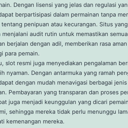
ain. Dengan lisensi yang jelas dan regulasi yan
apat berpartisipasi dalam permainan tanpa me
 tentang penipuan atau kecurangan. Situs yang
 menjalani audit rutin untuk memastikan semua
an berjalan dengan adil, memberikan rasa aman
gi para pemain.
tu, slot resmi juga menyediakan pengalaman be
bih nyaman. Dengan antarmuka yang ramah pen
dapat dengan mudah menavigasi berbagai jenis
an. Pembayaran yang transparan dan proses pe
at juga menjadi keunggulan yang dicari pemai
smi, sehingga mereka tidak perlu menunggu lam
ti kemenangan mereka.