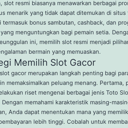
, slot resmi biasanya menawarkan berbagai pr
s menarik yang tidak dapat ditemukan di situs 
ni termasuk bonus sambutan, cashback, dan pr
s yang menguntungkan bagi pemain setia. Deng
unggulan ini, memilih slot resmi menjadi piliha
engalaman bermain yang memuaskan.
egi Memilih Slot Gacor
slot gacor merupakan langkah penting bagi pa
gin memaksimalkan peluang menang. Pertama, 
lakukan riset mengenai berbagai jenis Toto Sl
a. Dengan memahami karakteristik masing-masin
an, Anda dapat menentukan mana yang memilik
 pembayaran lebih tinggi. Cobalah untuk memb