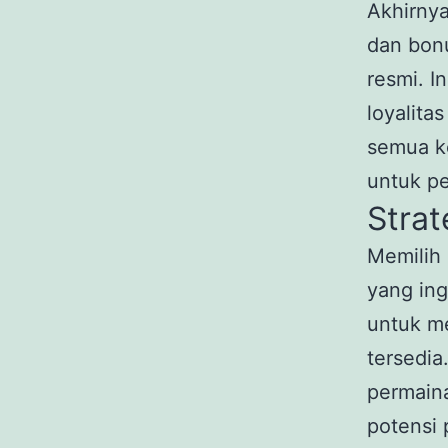
Akhirnya
dan bonu
resmi. I
loyalita
semua ke
untuk p
Strat
Memilih 
yang in
untuk me
tersedi
permain
potensi