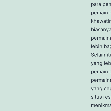
para pem
pemain d
khawatir
biasanya
permain
lebih ba
Selain i
yang le
pemain 
permain
yang cep
situs re
menikma