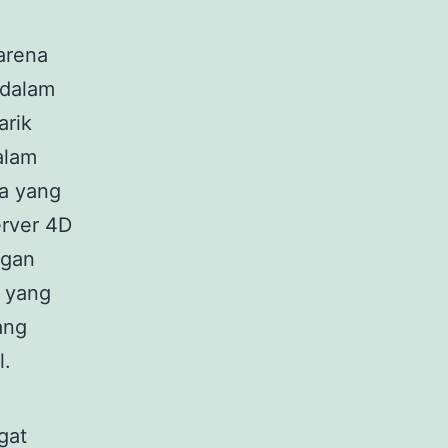
arena
 dalam
arik
alam
a yang
erver 4D
ngan
o yang
ang
l.
gat