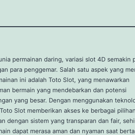
nia permainan daring, variasi slot 4D semakin 
gan para penggemar. Salah satu aspek yang me
mainan ini adalah Toto Slot, yang menawarkan
man bermain yang mendebarkan dan potensi
gan yang besar. Dengan menggunakan teknolo
 Toto Slot memberikan akses ke berbagai piliha
n dengan sistem yang transparan dan fair, seh
main dapat merasa aman dan nyaman saat bert