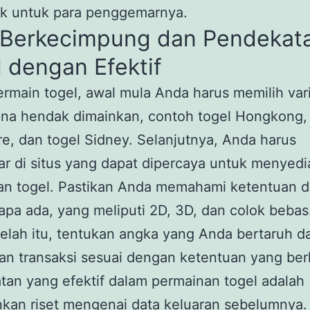
ik untuk para penggemarnya.
 Berkecimpung dan Pendekat
 dengan Efektif
rmain togel, awal mula Anda harus memilih vari
ana hendak dimainkan, contoh togel Hongkong, 
e, dan togel Sidney. Selanjutnya, Anda harus
r di situs yang dapat dipercaya untuk menyed
an togel. Pastikan Anda memahami ketentuan d
apa ada, yang meliputi 2D, 3D, dan colok beba
elah itu, tentukan angka yang Anda bertaruh d
n transaksi sesuai dengan ketentuan yang ber
an yang efektif dalam permainan togel adalah
nkan riset mengenai data keluaran sebelumnya