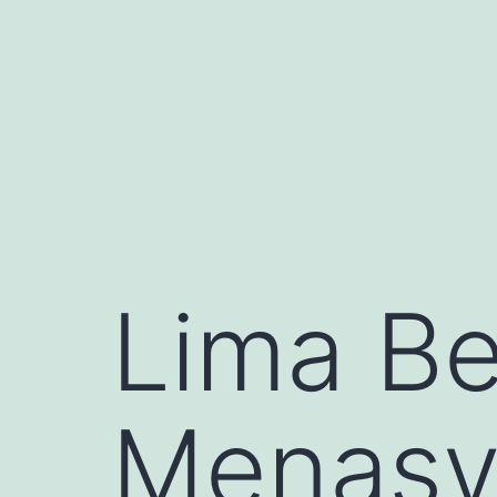
Skip
to
content
Lima Be
Menasy