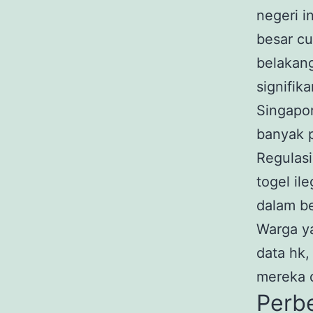
negeri 
besar c
belakang
signifik
Singapor
banyak 
Regulasi
togel il
dalam be
Warga ya
data hk,
mereka 
Perb