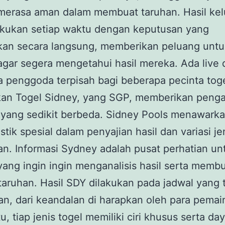
merasa aman dalam membuat taruhan. Hasil kel
akukan setiap waktu dengan keputusan yang
an secara langsung, memberikan peluang untu
gar segera mengetahui hasil mereka. Ada live
 penggoda terpisah bagi beberapa pecinta toge
an Togel Sidney, yang SGP, memberikan peng
 yang sedikit berbeda. Sidney Pools menawark
istik spesial dalam penyajian hasil dan variasi je
n. Informasi Sydney adalah pusat perhatian un
ang ingin ingin menganalisis hasil serta memb
 taruhan. Hasil SDY dilakukan pada jadwal yang 
an, dari keandalan di harapkan oleh para pemai
u, tiap jenis togel memiliki ciri khusus serta day