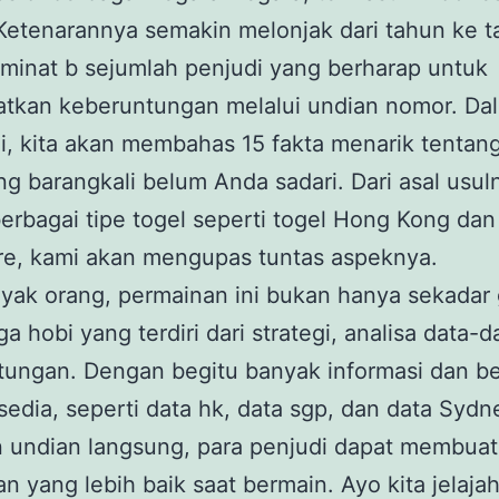
 Ketenarannya semakin melonjak dari tahun ke t
minat b sejumlah penjudi yang berharap untuk
tkan keberuntungan melalui undian nomor. Da
ini, kita akan membahas 15 fakta menarik tenta
ng barangkali belum Anda sadari. Dari asal usul
erbagai tipe togel seperti togel Hong Kong dan
re, kami akan mengupas tuntas aspeknya.
yak orang, permainan ini bukan hanya sekadar
ga hobi yang terdiri dari strategi, analisa data-d
ungan. Dengan begitu banyak informasi dan be
sedia, seperti data hk, data sgp, dan data Sydn
n undian langsung, para penjudi dapat membuat
n yang lebih baik saat bermain. Ayo kita jelajah