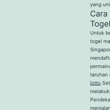
yang un
Cara
Togel
Untuk be
togel m
Singapor
mendafta
permain
taruhan 
lotto
Set
melakuka
Pendekat
menjala