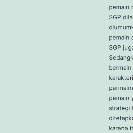
pemain 
SGP dil
diumumk
pemain a
SGP juga
Sedangk
bermain
karakter
permaina
pemain y
strategi
ditetapk
karena it