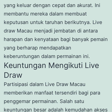
yang keluar dengan cepat dan akurat. Ini
membantu mereka dalam membuat
keputusan untuk taruhan berikutnya. Live
draw Macau menjadi jembatan di antara
harapan dan kenyataan bagi banyak pemain
yang berharap mendapatkan
keberuntungan dalam permainan ini.
Keuntungan Mengikuti Live
Draw
Partisipasi dalam Live Draw Macau
memberikan manfaat tersendiri bagi para
penggemar permainan. Salah satu
keuntungan besar adalah kemudahan akses